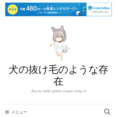
コ
ン
テ
ン
ツ
へ
ス
犬の抜け毛のような存
キ
在
ッ
プ
Inu no nuke genno youna song xi
検
索:
メニュー