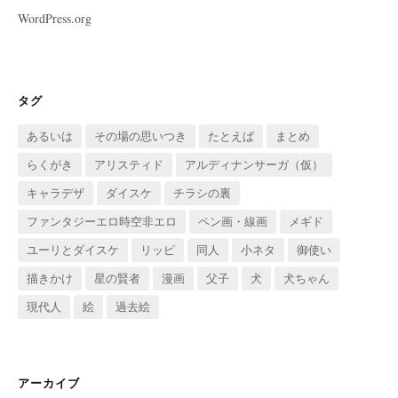
WordPress.org
タグ
あるいは
その場の思いつき
たとえば
まとめ
らくがき
アリスティド
アルディナンサーガ（仮）
キャラデザ
ダイスケ
チラシの裏
ファンタジーエロ時空非エロ
ペン画・線画
メギド
ユーリとダイスケ
リッピ
同人
小ネタ
御使い
描きかけ
星の賢者
漫画
父子
犬
犬ちゃん
現代人
絵
過去絵
アーカイブ